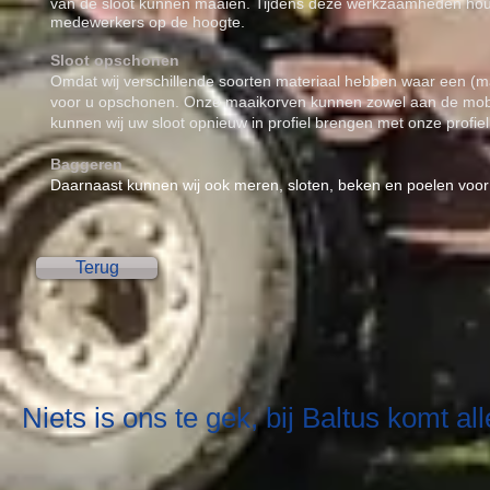
van de sloot kunnen maaien. Tijdens deze werkzaamheden houde
medewerkers op de hoogte.
Sloot opschonen
Omdat wij verschillende soorten materiaal hebben waar een (ma
voor u opschonen. Onze maaikorven kunnen zowel aan de mobil
kunnen wij uw sloot opnieuw in profiel brengen met onze profiel
Baggeren
Daarnaast kunnen wij ook meren, sloten, beken en poelen voor 
Terug
Niets is ons te gek, bij Baltus komt all